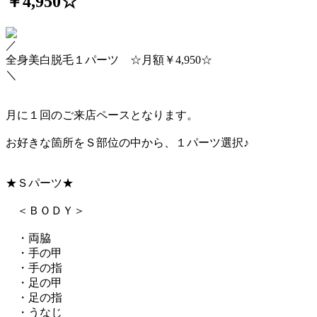
￥4,950☆
／
全身美白脱毛１パーツ ☆月額￥4,950☆
＼
月に１回のご来店ペースとなります。
お好きな箇所をＳ部位の中から、１パーツ選択♪
★Ｓパーツ★
＜ＢＯＤＹ＞
・両脇
・手の甲
・手の指
・足の甲
・足の指
・うなじ