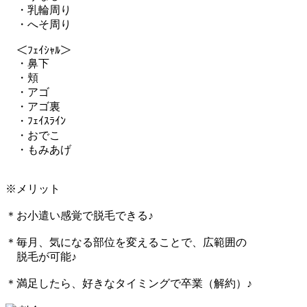
・乳輪周り
・へそ周り
＜ﾌｪｲｼｬﾙ＞
・鼻下
・頬
・アゴ
・アゴ裏
・ﾌｪｲｽﾗｲﾝ
・おでこ
・もみあげ
※メリット
＊お小遣い感覚で脱毛できる♪
＊毎月、気になる部位を変えることで、広範囲の
脱毛が可能♪
＊満足したら、好きなタイミングで卒業（解約）♪