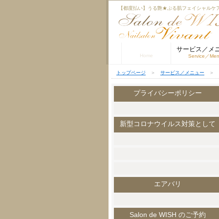
【都度払い】うる艶★ぷる肌フェイシャルケア 
トップページ
サービス／メ
Home
Service／Me
トップページ
＞
サービス／メニュー
＞
プライバシーポリシー
新型コロナウイルス対策として
エアバリ
Salon de WISH のご予約