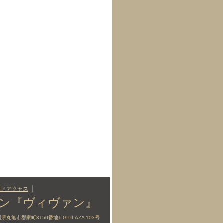
図／アクセス
ロン『ヴィヴァン』
香川県丸亀市郡家町3150番地1 G-PLAZA 103号