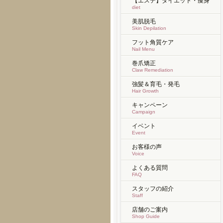
【エステ】ダイエット・痩身
diet
美肌脱毛
Skin Depilation
フット角質ケア
Nail Menu
巻爪矯正
Claw Remediation
強髪＆育毛・発毛
Hair Growth
キャンペーン
Campaign
イベント
Event
お客様の声
Voice
よくある質問
FAQ
スタッフの紹介
Staff
店舗のご案内
Shop Guide