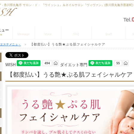
- 香川県丸亀市 サロン・ド・ 『ウイッシュ』＆ネイルサロン『ヴィヴァン』(香川県丸亀市郡家町)
Tel.
ニュー
お知らせ
お客様の声
よくある質問
スタッフの紹介
店
Message
Voice
FAQ
Staff
S
nu
【都度払い】うる艶★ぷる肌フェイシャルケア
エステメニュ－
＞
WISH
ダイエット専門
【都度払い】うる艶★ぷる肌フェイシャルケア