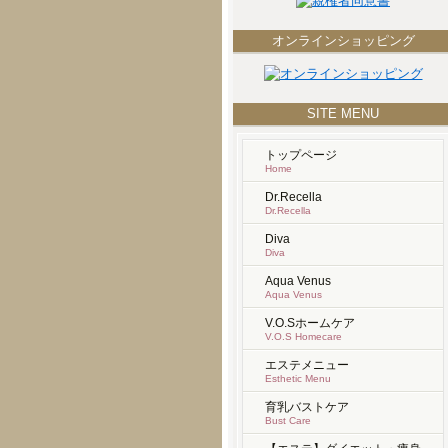
オンラインショッピング
SITE MENU
トップページ
Home
Dr.Recella
Dr.Recella
Diva
Diva
Aqua Venus
Aqua Venus
V.O.Sホームケア
V.O.S Homecare
エステメニュー
Esthetic Menu
育乳バストケア
Bust Care