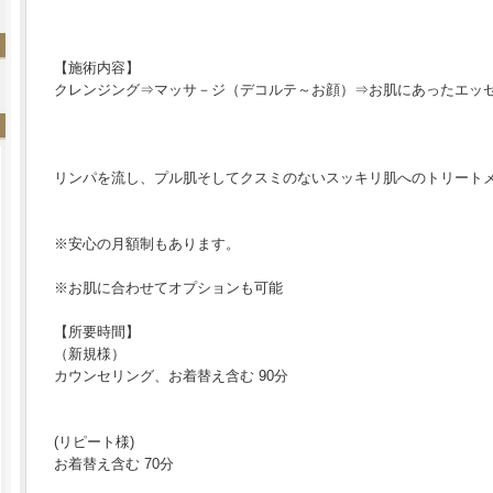
【施術内容】
クレンジング⇒マッサ－ジ（デコルテ～お顔）⇒お肌にあったエッ
リンパを流し、プル肌そしてクスミのないスッキリ肌へのトリートメ
※安心の月額制もあります。
※お肌に合わせてオプションも可能
【所要時間】
（新規様）
カウンセリング、お着替え含む 90分
(リピート様)
お着替え含む 70分